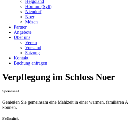
Helgoland
Hörnum (Sylt)
Niendorf
Noer
Mözen
Partner
Angebote
Über uns
Verein
Vorstand
Satzung
Kontakt
Buchung anfragen
Verpflegung im Schloss Noer
Speisesaal
Genießen Sie gemeinsam eine Mahlzeit in einer warmen, familiären At
können.
Frühstück