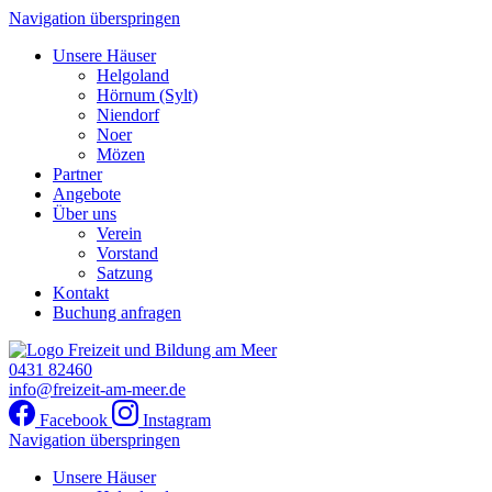
Navigation überspringen
Unsere Häuser
Helgoland
Hörnum (Sylt)
Niendorf
Noer
Mözen
Partner
Angebote
Über uns
Verein
Vorstand
Satzung
Kontakt
Buchung anfragen
0431 82460
info@freizeit-am-meer.de
Facebook
Instagram
Navigation überspringen
Unsere Häuser