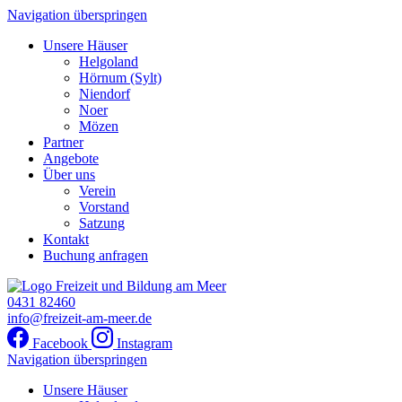
Navigation überspringen
Unsere Häuser
Helgoland
Hörnum (Sylt)
Niendorf
Noer
Mözen
Partner
Angebote
Über uns
Verein
Vorstand
Satzung
Kontakt
Buchung anfragen
0431 82460
info@freizeit-am-meer.de
Facebook
Instagram
Navigation überspringen
Unsere Häuser