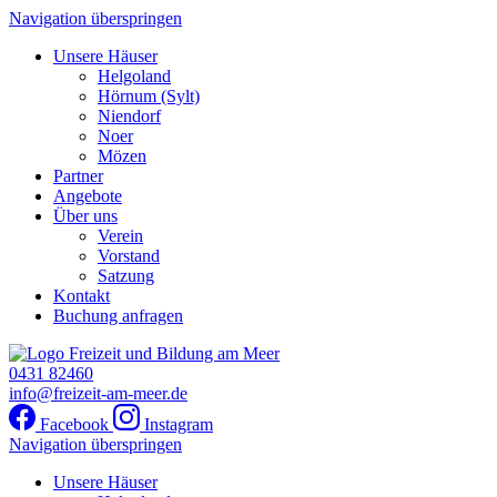
Navigation überspringen
Unsere Häuser
Helgoland
Hörnum (Sylt)
Niendorf
Noer
Mözen
Partner
Angebote
Über uns
Verein
Vorstand
Satzung
Kontakt
Buchung anfragen
0431 82460
info@freizeit-am-meer.de
Facebook
Instagram
Navigation überspringen
Unsere Häuser